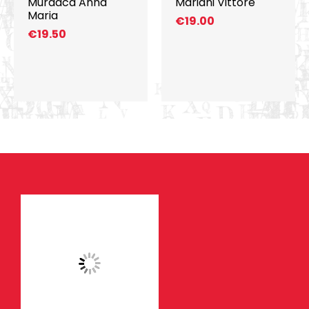
Murdaca Anna
Mariani Vittore
Maria
€
19.00
€
19.50