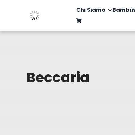
Salta
Chi Siamo
Bambin
al
contenuto
Beccaria