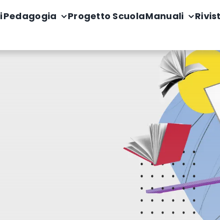
i
Pedagogia
Progetto Scuola
Manuali
Rivis