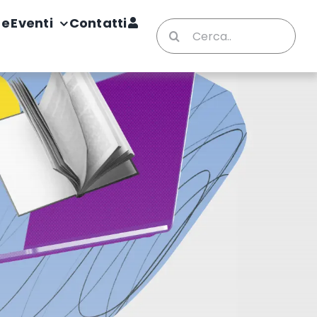
te
Eventi
Contatti
Cerca
per: