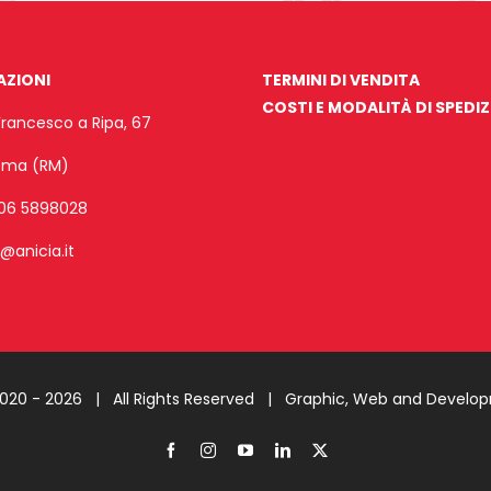
AZIONI
TERMINI DI VENDITA
COSTI E MODALITÀ DI SPEDI
Francesco a Ripa, 67
Roma (RM)
06 5898028
o@anicia.it
2020 -
2026 | All Rights Reserved |
Graphic, Web and Develo
Facebook
Instagram
YouTube
LinkedIn
X