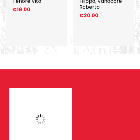
Tenore Vito
Filippo
,
Vanacore
Roberto
€
19.00
€
20.00