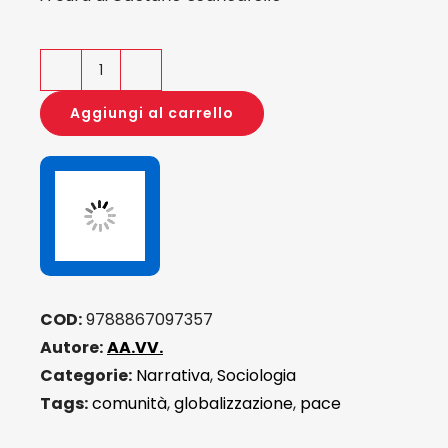
Regalami
la
Aggiungi al carrello
pace
quantità
COD:
9788867097357
Autore:
AA.VV.
Categorie:
Narrativa
,
Sociologia
Tags:
comunità
,
globalizzazione
,
pace