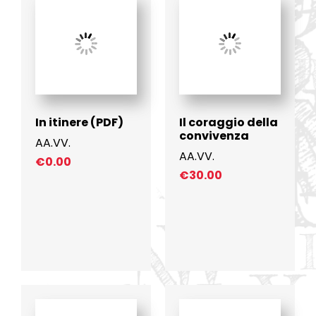
In itinere (PDF)
Il coraggio della
convivenza
AA.VV.
AA.VV.
€
0.00
€
30.00