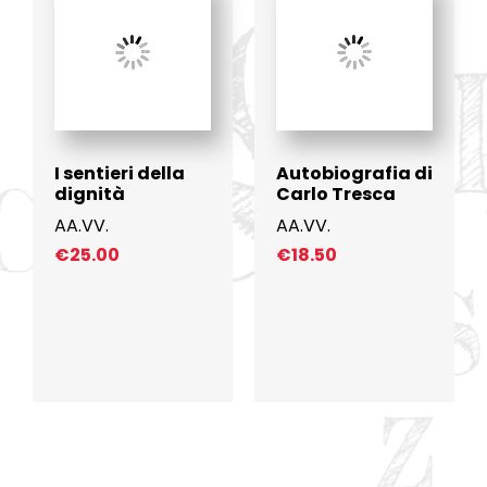
I sentieri della
Autobiografia di
dignità
Carlo Tresca
AA.VV.
AA.VV.
€
25.00
€
18.50