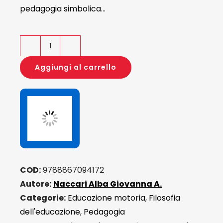
pedagogia simbolica…
Pedagogia
al
Aggiungi al carrello
limite
quantità
COD:
9788867094172
Autore:
Naccari Alba Giovanna A.
Categorie:
Educazione motoria
,
Filosofia
dell'educazione
,
Pedagogia