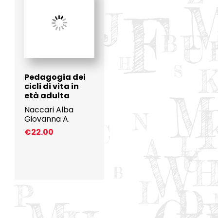
Pedagogia dei
cicli di vita in
età adulta
Naccari Alba
Giovanna A.
€
22.00