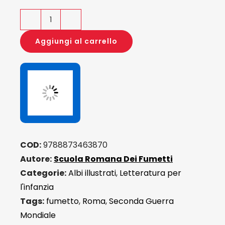
La
lotta
Aggiungi al carrello
per
la
liberazione
di
Roma
quantità
COD:
9788873463870
Autore:
Scuola Romana Dei Fumetti
Categorie:
Albi illustrati
,
Letteratura per
l'infanzia
Tags:
fumetto
,
Roma
,
Seconda Guerra
Mondiale