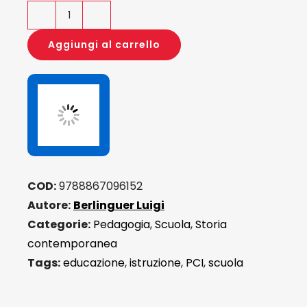
Il
PCI
Aggiungi al carrello
e
la
scuola
quantità
COD:
9788867096152
Autore:
Berlinguer Luigi
Categorie:
Pedagogia
,
Scuola
,
Storia
contemporanea
Tags:
educazione
,
istruzione
,
PCI
,
scuola