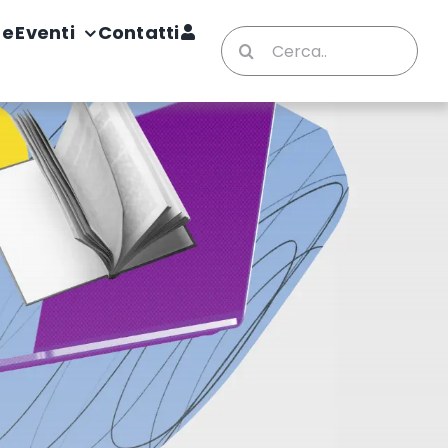
te
Eventi
Contatti
Cerca
per: