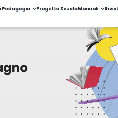
i
Pedagogia
Progetto Scuola
Manuali
Rivis
agno