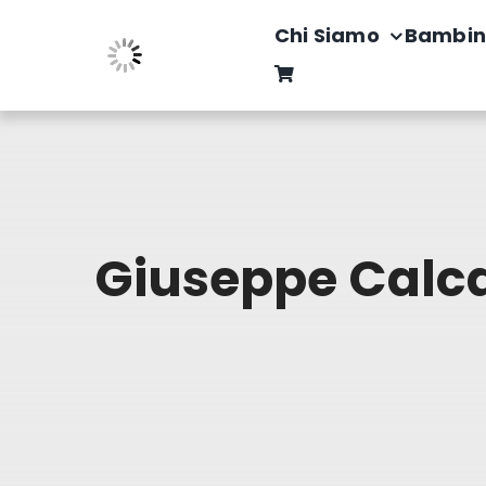
Salta
Chi Siamo
Bambin
al
contenuto
Giuseppe Calc