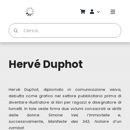
Salta
al
Toggle
contenuto
Naviga
Cerca
Chi S
per:
Bambi
Hervé Duphot
Pedag
Proget
Hervé Duphot, diplomato in comunicazione visiva,
debutta come grafico nel settore pubblicitario prima di
diventare illustratore di libri per ragazzi e disegnatore di
Manual
fumetti. In tale veste firma due volumi consacrati ai diritti
delle donne:
Simone Veil, l’immortelle
e,
successivamente,
Manifeste des 343, histoire d’un
Riviste
combat
.