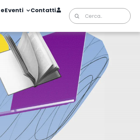
te
Eventi
Contatti
Cerca
per: