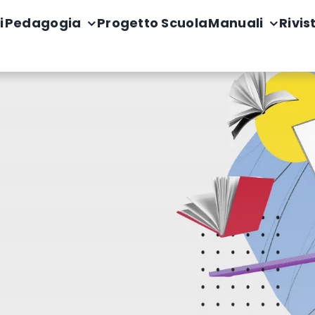
i
Pedagogia
Progetto Scuola
Manuali
Rivis