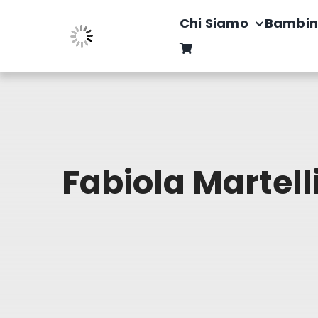
Salta
Chi Siamo
Bambin
al
contenuto
Fabiola Martell