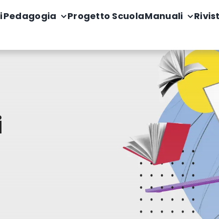
i
Pedagogia
Progetto Scuola
Manuali
Rivis
i