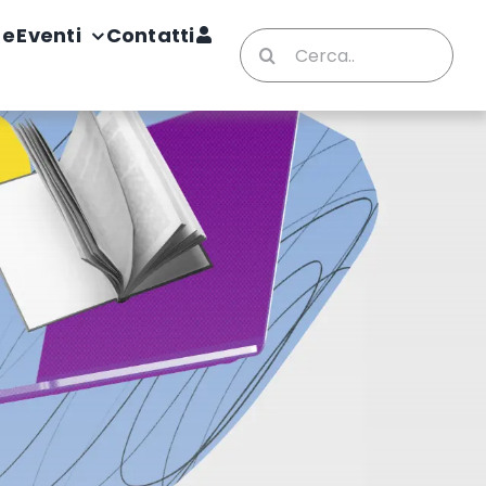
te
Eventi
Contatti
Cerca
per: