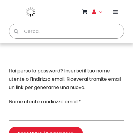
Salta
al
Toggle
contenuto
Naviga
Cerca
Chi S
per:
Bambi
Pedag
Hai perso la password? Inserisci il tuo nome
utente o l'indirizzo email. Riceverai tramite email
Proget
un link per generarne una nuova.
Richiesto
Nome utente o indirizzo email
*
Manual
Riviste