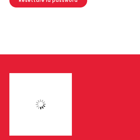
Resettare la password
Eventi
Contat
Profilo
Carrel