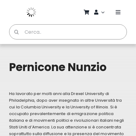
Salta
al
Toggle
contenuto
Naviga
Cerca
Chi S
per:
Bambi
Pernicone Nunzio
Pedag
Proget
Ha lavorato per molti anni alla Drexel University di
Philadelphia, dopo aver insegnato in altre Università tra
cui la Columbia University e la University of Illinois. Si è
Manual
occupato prevalentemente di emigrazione politica
italiana e di movimenti politici e rivoluzionari italiani negli
Stati Uniti d’America. La sua attenzione si è concentrata
Riviste
soprattutto sulla diffusione e la presenza del movimento